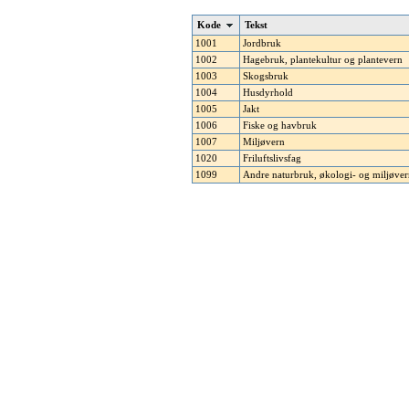
Kode
Tekst
1001
Jordbruk
1002
Hagebruk, plantekultur og plantevern
1003
Skogsbruk
1004
Husdyrhold
1005
Jakt
1006
Fiske og havbruk
1007
Miljøvern
1020
Friluftslivsfag
1099
Andre naturbruk, økologi- og miljøver