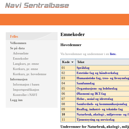
Emnekoder
Felles
Velkommen
Hovedemner
Se på data
Adresseliste
Vis hovedemner og underemner i en
liste.
Emnekoder
Kode
Tekst
Langkurs, pr. emne
01
Språkfag
Kortkurs, pr. emne
02
Estetiske fag og håndverksfag
Kortkurs, pr. hovedemne
03
Humanistiske fag, tros- og livssynsfa
Informasjon
04
Samfunnsfag
Informasjon i basen
05
Organisasjons- og ledelsesfag
Importspesifikasjon
06
Økonomi og IKT-fag
Kontroller i NAVI
07
Helse-, sosial og idrettsfag
Logg inn
08
Samferdsels- og kommunikasjonsfag
09
Realfag, industri- og tekniske fag
10
Naturbruk, økologi-, miljøverns- og f
11
Tjenesteyting og servicefag
Underemner for Naturbruk, økologi-, miljø