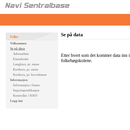
Se på data
Felles
Velkommen
Se på data
Adresseliste
Etter hvert som det kommer data inn i 
Emnekoder
folkehøgskolene.
Langkurs, pr. emne
Kortkurs, pr. emne
Kortkurs, pr. hovedemne
Informasjon
Informasjon i basen
Importspesifikasjon
Kontroller i NAVI
Logg inn