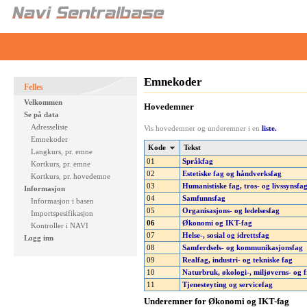
Emnekoder
Felles
Velkommen
Hovedemner
Se på data
Adresseliste
Vis hovedemner og underemner i en
liste.
Emnekoder
Kode
Tekst
Langkurs, pr. emne
01
Språkfag
Kortkurs, pr. emne
02
Estetiske fag og håndverksfag
Kortkurs, pr. hovedemne
03
Humanistiske fag, tros- og livssynsfa
Informasjon
04
Samfunnsfag
Informasjon i basen
05
Organisasjons- og ledelsesfag
Importspesifikasjon
06
Økonomi og IKT-fag
Kontroller i NAVI
07
Helse-, sosial og idrettsfag
Logg inn
08
Samferdsels- og kommunikasjonsfag
09
Realfag, industri- og tekniske fag
10
Naturbruk, økologi-, miljøverns- og f
11
Tjenesteyting og servicefag
Underemner for Økonomi og IKT-fag