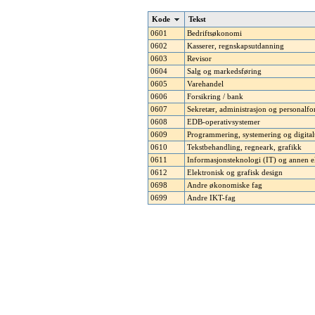
Kode
Tekst
0601
Bedriftsøkonomi
0602
Kasserer, regnskapsutdanning
0603
Revisor
0604
Salg og markedsføring
0605
Varehandel
0606
Forsikring / bank
0607
Sekretær, administrasjon og personalfo
0608
EDB-operativsystemer
0609
Programmering, systemering og digital
0610
Tekstbehandling, regneark, grafikk
0611
Informasjonsteknologi (IT) og annen 
0612
Elektronisk og grafisk design
0698
Andre økonomiske fag
0699
Andre IKT-fag