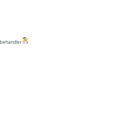
tbehandler
.